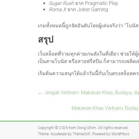
Sugar Rush
จาก Pragmatic Play
Roma X
จาก Joker Gaming
เกมทั้งหมดนี้ถูกจัดอันดับโดยผู้เล่นจริงว่า “โบนัส
สรุป
เว็บสล็อตที่รวมทุกค่ายเกมดังในที่เดียว ช่วยให้ผ
เป็นสายโบนัส หรือสายฟรีสปิน ก็สามารถเพลิดเ
เริ่มต้นความสนุกได้แล้ววันนี้กับเว็บตรงสล็อตคร
←
Jelajah Vietnam: Makanan Khas, Budaya, d
Makanan Khas Vietnam, Buday
Copyright © 2026
Kem Dong Ghim
. All rights reserved.
Theme:
Accelerate
by ThemeGrill. Powered by
WordPress
.