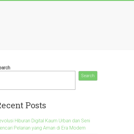
earch
Search
Recent Posts
evolusi Hiburan Digital Kaum Urban dan Seni
encari Pelarian yang Aman di Era Modern