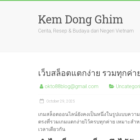
Skip
to
Kem Dong Ghim
content
Cerita, Resep & Budaya dari Negeri Vietnam
เว็บสล็อตแตกง่าย รวมทุกค่าย
okto88blog@gmail.com
Uncategor
October 29, 2025
เกมสล็อตออนไลน์ยังคงเป็นหนึ่งในรูปแบบความบั
ตรงที่รวมเกมแตกง่ายไว้ครบทุกค่าย เหมาะสำหร
เวลาเดียวกัน