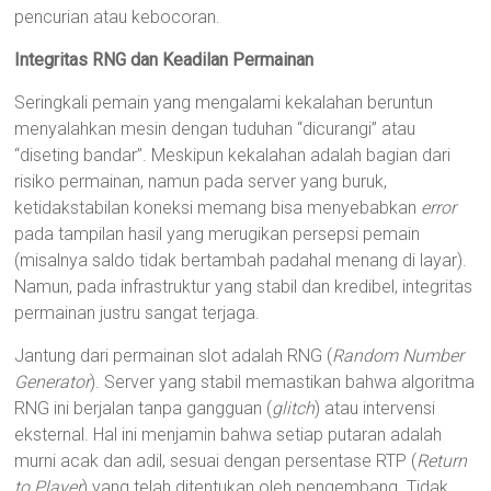
pencurian atau kebocoran.
Integritas RNG dan Keadilan Permainan
Seringkali pemain yang mengalami kekalahan beruntun
menyalahkan mesin dengan tuduhan “dicurangi” atau
“diseting bandar”. Meskipun kekalahan adalah bagian dari
risiko permainan, namun pada server yang buruk,
ketidakstabilan koneksi memang bisa menyebabkan
error
pada tampilan hasil yang merugikan persepsi pemain
(misalnya saldo tidak bertambah padahal menang di layar).
Namun, pada infrastruktur yang stabil dan kredibel, integritas
permainan justru sangat terjaga.
Jantung dari permainan slot adalah RNG (
Random Number
Generator
). Server yang stabil memastikan bahwa algoritma
RNG ini berjalan tanpa gangguan (
glitch
) atau intervensi
eksternal. Hal ini menjamin bahwa setiap putaran adalah
murni acak dan adil, sesuai dengan persentase RTP (
Return
to Player
) yang telah ditentukan oleh pengembang. Tidak