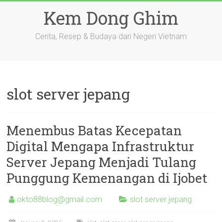
Skip
Kem Dong Ghim
to
content
Cerita, Resep & Budaya dari Negeri Vietnam
slot server jepang
Menembus Batas Kecepatan
Digital Mengapa Infrastruktur
Server Jepang Menjadi Tulang
Punggung Kemenangan di Ijobet
okto88blog@gmail.com
slot server jepang