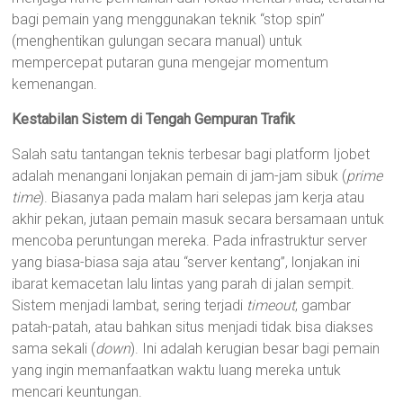
bagi pemain yang menggunakan teknik “stop spin”
(menghentikan gulungan secara manual) untuk
mempercepat putaran guna mengejar momentum
kemenangan.
Kestabilan Sistem di Tengah Gempuran Trafik
Salah satu tantangan teknis terbesar bagi platform Ijobet
adalah menangani lonjakan pemain di jam-jam sibuk (
prime
time
). Biasanya pada malam hari selepas jam kerja atau
akhir pekan, jutaan pemain masuk secara bersamaan untuk
mencoba peruntungan mereka. Pada infrastruktur server
yang biasa-biasa saja atau “server kentang”, lonjakan ini
ibarat kemacetan lalu lintas yang parah di jalan sempit.
Sistem menjadi lambat, sering terjadi
timeout
, gambar
patah-patah, atau bahkan situs menjadi tidak bisa diakses
sama sekali (
down
). Ini adalah kerugian besar bagi pemain
yang ingin memanfaatkan waktu luang mereka untuk
mencari keuntungan.