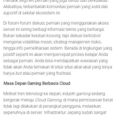
menarik segmen pemain yang juga serius dan berkualitas.
Akibatnya, terbentuklah komunitas pemain yang solid dan
suportif di sekitar ekosistem ini.
Di forum-forum diskusi, pemain yang menggunakan akses
server ini sering berbagi informasi teknis yang berharga.
Bukan sekadar keluhan kosong, tapi diskusi berbobot
mengenai volatilitas mesin, strategi manajemen risiko,
hingga info pemeliharaan sistem. Berada di lingkungan yang
positif seperti ini akan mempercepat proses belajar Anda
sebagai pemain. Anda bisa mendapatkan wawasan yang
tidak akan Anda temukan di situs-situs abal-abal yang isinya
hanya
bot
atau pemain yang frustrasi.
Masa Depan Gaming Berbasis Cloud
Melihat tren teknologi ke depan, industri
gaming
sedang
bergerak menuju
Cloud Gaming
, di mana pemrosesan berat
tidak lagi dilakukan di perangkat pengguna, melainkan
sepenuhnya di server. Infrastruktur Jepang sudah sangat