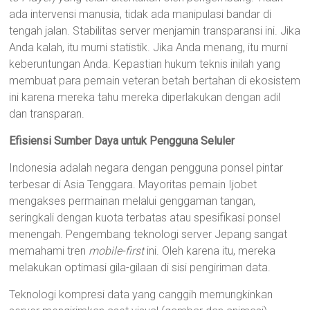
ada intervensi manusia, tidak ada manipulasi bandar di
tengah jalan. Stabilitas server menjamin transparansi ini. Jika
Anda kalah, itu murni statistik. Jika Anda menang, itu murni
keberuntungan Anda. Kepastian hukum teknis inilah yang
membuat para pemain veteran betah bertahan di ekosistem
ini karena mereka tahu mereka diperlakukan dengan adil
dan transparan.
Efisiensi Sumber Daya untuk Pengguna Seluler
Indonesia adalah negara dengan pengguna ponsel pintar
terbesar di Asia Tenggara. Mayoritas pemain Ijobet
mengakses permainan melalui genggaman tangan,
seringkali dengan kuota terbatas atau spesifikasi ponsel
menengah. Pengembang teknologi server Jepang sangat
memahami tren
mobile-first
ini. Oleh karena itu, mereka
melakukan optimasi gila-gilaan di sisi pengiriman data.
Teknologi kompresi data yang canggih memungkinkan