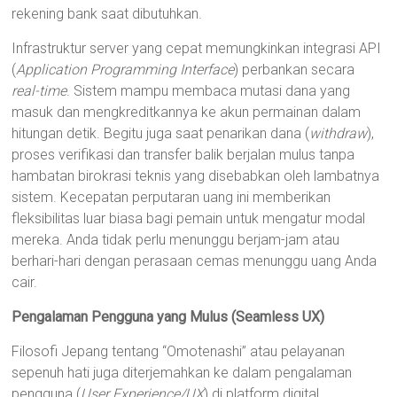
rekening bank saat dibutuhkan.
Infrastruktur server yang cepat memungkinkan integrasi API
(
Application Programming Interface
) perbankan secara
real-time
. Sistem mampu membaca mutasi dana yang
masuk dan mengkreditkannya ke akun permainan dalam
hitungan detik. Begitu juga saat penarikan dana (
withdraw
),
proses verifikasi dan transfer balik berjalan mulus tanpa
hambatan birokrasi teknis yang disebabkan oleh lambatnya
sistem. Kecepatan perputaran uang ini memberikan
fleksibilitas luar biasa bagi pemain untuk mengatur modal
mereka. Anda tidak perlu menunggu berjam-jam atau
berhari-hari dengan perasaan cemas menunggu uang Anda
cair.
Pengalaman Pengguna yang Mulus (Seamless UX)
Filosofi Jepang tentang “Omotenashi” atau pelayanan
sepenuh hati juga diterjemahkan ke dalam pengalaman
pengguna (
User Experience/UX
) di platform digital.