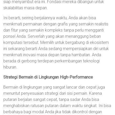
siap menyambut era ini. Fondasi mereka dibangun untuk
skalabilitas masa depan.
Ini berarti, seiring berjalannya waktu, Anda akan bisa
menikmati permainan dengan grafis yang semakin realistis
dan fitur yang semakin kompleks tanpa perlu mengganti
ponsel Anda. Serverlah yang akan menanggung beban
komputasi tersebut. Memilih untuk bergabung di ekosistem
ini sekarang berarti Anda sedang mempersiapkan diri untuk
menikmati inovasi masa depan tanpa hambatan. Anda
berada di gerbong terdepan perkembangan teknologi
hiburan.
Strategi Bermain di Lingkungan High-Performance
Bermain di lingkungan yang sangat lancar dan cepat juga
menuntut penyesuaian strategi dari sisi pemain. Karena
putaran berjalan sangat cepat, tanpa sadar Anda bisa
menghabiskan ratusan putaran dalam waktu singkat. Ini bisa
berbahaya bagi modal Anda jika tidak dikontrol dengan