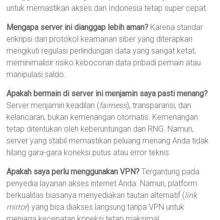
untuk memastikan akses dari Indonesia tetap super cepat.
Mengapa server ini dianggap lebih aman?
Karena standar
enkripsi dan protokol keamanan siber yang diterapkan
mengikuti regulasi perlindungan data yang sangat ketat,
meminimalisir risiko kebocoran data pribadi pemain atau
manipulasi saldo.
Apakah bermain di server ini menjamin saya pasti menang?
Server menjamin keadilan (
fairness
), transparansi, dan
kelancaran, bukan kemenangan otomatis. Kemenangan
tetap ditentukan oleh keberuntungan dan RNG. Namun,
server yang stabil memastikan peluang menang Anda tidak
hilang gara-gara koneksi putus atau error teknis.
Apakah saya perlu menggunakan VPN?
Tergantung pada
penyedia layanan akses internet Anda. Namun, platform
berkualitas biasanya menyediakan tautan alternatif (
link
mirror
) yang bisa diakses langsung tanpa VPN untuk
menjaga kecepatan koneksi tetap maksimal.