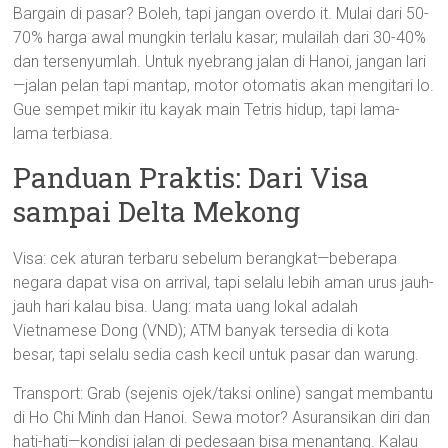
Bargain di pasar? Boleh, tapi jangan overdo it. Mulai dari 50-
70% harga awal mungkin terlalu kasar; mulailah dari 30-40%
dan tersenyumlah. Untuk nyebrang jalan di Hanoi, jangan lari
—jalan pelan tapi mantap, motor otomatis akan mengitari lo.
Gue sempet mikir itu kayak main Tetris hidup, tapi lama-
lama terbiasa.
Panduan Praktis: Dari Visa
sampai Delta Mekong
Visa: cek aturan terbaru sebelum berangkat—beberapa
negara dapat visa on arrival, tapi selalu lebih aman urus jauh-
jauh hari kalau bisa. Uang: mata uang lokal adalah
Vietnamese Dong (VND); ATM banyak tersedia di kota
besar, tapi selalu sedia cash kecil untuk pasar dan warung.
Transport: Grab (sejenis ojek/taksi online) sangat membantu
di Ho Chi Minh dan Hanoi. Sewa motor? Asuransikan diri dan
hati-hati—kondisi jalan di pedesaan bisa menantang. Kalau