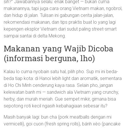
sih?” Jawabannya selalu: enak banget — bukan cuma
makanannya, tapi juga cara orang Vietnam makan, ngobrol,
dan hidup di jalan. Tulisan ini gabungan cerita jalan-jalan,
rekomendasi makanan, dan tips praktis buat lo yang lagi
kepengen eksplor Vietnam dari sudut paling street-smart
sampai santai di delta Mekong.
Makanan yang Wajib Dicoba
(informasi berguna, lho)
Kalau lo cuma nyobain satu hal, pilih pho. Sup mi ini beda-
beda tiap kota: di Hanoi lebih light dan aromatik, sementara
di Ho Chi Minh cenderung kaya rasa. Selain pho, jangan
kelewatan banh mi — sandwich ala Vietnam yang crunchy,
herby, dan murah meriah. Gue sempet mikir, gimana bisa
sepotong roti kecil ngasih kebahagiaan sebesar itu?
Masih banyak lagi: bun cha (pork meatballs dengan mi
vermicelli), goi cuon (fresh spring rolls), bánh xèo (pancake