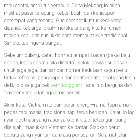
mau santai, ambil tur perahu di Delta Mekong; lo akan
melihat pasar terapung, kebun buah, dan kehidupan
setempat yang tenang. Gue sempet ikut tur kecil yang
dipandu keluarga lokal—mereka undang kita ke rumah
makan kecil dan nunjukkin cara membuat kue tradisional.
Simple, tapi ngena banget.
Sebelum pulang, catat: hormati tempat ibadah (pakai baju
sopan, lepas sepatu bila diminta), selalu bawa tisu basah
untuk jaga-jaga, dan simpan nomor kedutaan kalau perlu.
Untuk referensi penginapan dan cerita-cerita lokal yang lebih
detil, lo bisa juga cek
kemdongghim
—ada info berguna dari
traveler yang udah ngalamin sendiri.
Akhir kata: Vietnam itu campuran energi—ramai tapi ramah,
pedas tapi manis, tradisional tapi terus berubah. Kalau lo lagi
nyari destinasi yang rasanya otentik tapi tetap gampang
dijelajahi, masukkan Vietnam ke daftar. Siapkan perut,
sepatu yang nyaman, dan rasa penasaran. Selamat jalan,