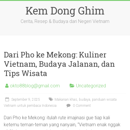
Skip
Kem Dong Ghim
to
content
Cerita, Resep & Budaya dari Negeri Vietnam
Dari Pho ke Mekong: Kuliner
Vietnam, Budaya Jalanan, dan
Tips Wisata
okto88blog@gmail.com
Uncategorized
September 9, 2025
Makanan khas, budaya, panduan wisata
Vietnam untuk pembaca Indonesia
0 Comment
Dari Pho ke Mekong: itulah rute imajinasi gue tiap kali
ketemu teman-teman yang nanyain, “Vietnam enak nggak