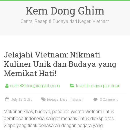
Skip
Kem Dong Ghim
to
content
Cerita, Resep & Budaya dari Negeri Vietnam
Jelajahi Vietnam: Nikmati
Kuliner Unik dan Budaya yang
Memikat Hati!
okto88blog@gmail.com
khas budaya panduan
July 12, 2025
budaya
,
khas
,
makanan
0 Comment
Makanan khas, budaya, panduan wisata Vietnam untuk
pembaca Indonesia sangat menarik untuk dieksplorasi.
Siapa yang tidak penasaran dengan negara yang