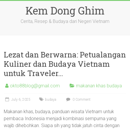
Skip
Kem Dong Ghim
to
content
Cerita, Resep & Budaya dari Negeri Vietnam
Lezat dan Berwarna: Petualangan
Kuliner dan Budaya Vietnam
untuk Traveler…
okto88blog@gmail.com
makanan khas budaya
July 6, 2025
budaya
0 Comment
Makanan khas, budaya, panduan wisata Vietnam untuk
pembaca Indonesia menjadi kombinasi sempurna yang
wajib dihebohkan. Siapa sih yang tidak jatuh cinta dengan