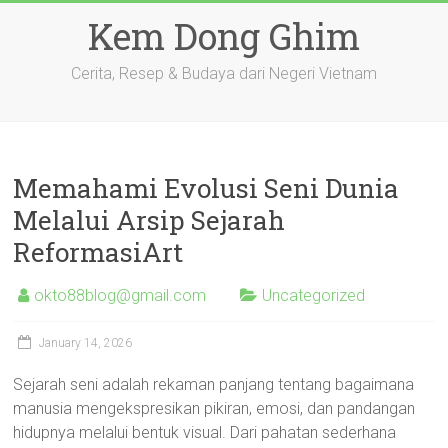
Skip
Kem Dong Ghim
to
content
Cerita, Resep & Budaya dari Negeri Vietnam
Memahami Evolusi Seni Dunia
Melalui Arsip Sejarah
ReformasiArt
okto88blog@gmail.com
Uncategorized
January 14, 2026
Sejarah seni adalah rekaman panjang tentang bagaimana
manusia mengekspresikan pikiran, emosi, dan pandangan
hidupnya melalui bentuk visual. Dari pahatan sederhana