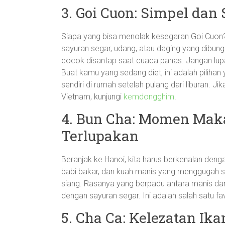
3. Goi Cuon: Simpel dan
Siapa yang bisa menolak kesegaran Goi Cuon? 
sayuran segar, udang, atau daging yang dibung
cocok disantap saat cuaca panas. Jangan lupa
Buat kamu yang sedang diet, ini adalah pilih
sendiri di rumah setelah pulang dari liburan. Ji
Vietnam, kunjungi
kemdongghim
.
4. Bun Cha: Momen Mak
Terlupakan
Beranjak ke Hanoi, kita harus berkenalan denga
babi bakar, dan kuah manis yang menggugah 
siang. Rasanya yang berpadu antara manis dan 
dengan sayuran segar. Ini adalah salah satu fav
5. Cha Ca: Kelezatan Ik