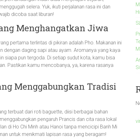
M
nggugah selera. Yuk, ikuti perjalanan rasa ini dan
H
jib dicoba saat liburan!
S
 yang Menghangatkan Jiwa
P
Te
ng pertama terlintas di pikiran adalah Pho. Makanan ini
M
kan dengan daging sapi atau ayam. Aromanya yang kaya
n siapa pun tergoda. Di setiap sudut kota, kamu bisa
A
lan. Pastikan kamu mencobanya, ya, karena rasanya
S
yang Menggabungkan Tradisi
N
g terbuat dari roti baguette, diisi berbagai bahan
i menggabungkan pengaruh Prancis dan cita rasa lokal
v
an di Ho Chi Minh atau Hanoi tanpa mencicipi Banh Mi
nan untuk menikmati lapisan rasa yang beragam!