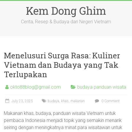
Skip
Kem Dong Ghim
to
content
Cerita, Resep & Budaya dari Negeri Vietnam
Menelusuri Surga Rasa: Kuliner
Vietnam dan Budaya yang Tak
Terlupakan
okto88blog@gmail.com
budaya panduan wisata
July 23, 2025
budaya
,
khas
,
makanan
0 Comment
Makanan khas, budaya, panduan wisata Vietnam untuk
pembaca Indonesia menjadi topik yang semakin menarik
seiring dengan meningkatnya minat para wisatawan untuk