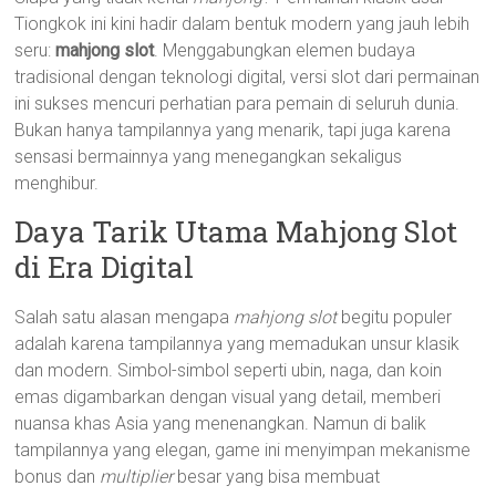
Tiongkok ini kini hadir dalam bentuk modern yang jauh lebih
seru:
mahjong slot
. Menggabungkan elemen budaya
tradisional dengan teknologi digital, versi slot dari permainan
ini sukses mencuri perhatian para pemain di seluruh dunia.
Bukan hanya tampilannya yang menarik, tapi juga karena
sensasi bermainnya yang menegangkan sekaligus
menghibur.
Daya Tarik Utama Mahjong Slot
di Era Digital
Salah satu alasan mengapa
mahjong slot
begitu populer
adalah karena tampilannya yang memadukan unsur klasik
dan modern. Simbol-simbol seperti ubin, naga, dan koin
emas digambarkan dengan visual yang detail, memberi
nuansa khas Asia yang menenangkan. Namun di balik
tampilannya yang elegan, game ini menyimpan mekanisme
bonus dan
multiplier
besar yang bisa membuat