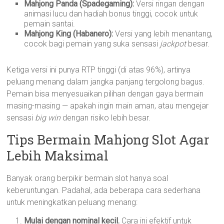
Mahjong Panda (Spadegaming):
Versi ringan dengan
animasi lucu dan hadiah bonus tinggi, cocok untuk
pemain santai.
Mahjong King (Habanero):
Versi yang lebih menantang,
cocok bagi pemain yang suka sensasi
jackpot
besar.
Ketiga versi ini punya RTP tinggi (di atas 96%), artinya
peluang menang dalam jangka panjang tergolong bagus.
Pemain bisa menyesuaikan pilihan dengan gaya bermain
masing-masing — apakah ingin main aman, atau mengejar
sensasi
big win
dengan risiko lebih besar.
Tips Bermain Mahjong Slot Agar
Lebih Maksimal
Banyak orang berpikir bermain slot hanya soal
keberuntungan. Padahal, ada beberapa cara sederhana
untuk meningkatkan peluang menang:
Mulai dengan nominal kecil.
Cara ini efektif untuk