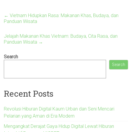
←
Vietnam Hidupkan Rasa: Makanan Khas, Budaya, dan
Panduan Wisata
Jelajah Makanan Khas Vietnam: Budaya, Cita Rasa, dan
Panduan Wisata
→
Search
Search
Recent Posts
Revolusi Hiburan Digital Kaum Urban dan Seni Mencari
Pelarian yang Aman di Era Modern
Mengangkat Derajat Gaya Hidup Digital Lewat Hiburan