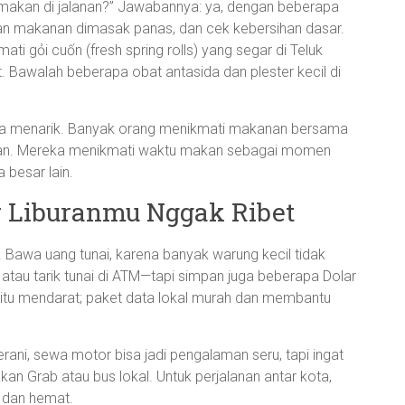
makan di jalanan?” Jawabannya: ya, dengan beberapa
ikan makanan dimasak panas, dan cek kebersihan dasar.
i gỏi cuốn (fresh spring rolls) yang segar di Teluk
. Bawalah beberapa obat antasida dan plester kecil di
ga menarik. Banyak orang menikmati makanan bersama
jalan. Mereka menikmati waktu makan sebagai momen
 besar lain.
ar Liburanmu Nggak Ribet
a. Bawa uang tunai, karena banyak warung kecil tidak
 atau tarik tunai di ATM—tapi simpan juga beberapa Dolar
gitu mendarat; paket data lokal murah dan membantu
rani, sewa motor bisa jadi pengalaman seru, tapi ingat
akan Grab atau bus lokal. Untuk perjalanan antar kota,
 dan hemat.