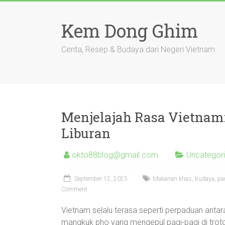
Skip
to
Kem Dong Ghim
content
Cerita, Resep & Budaya dari Negeri Vietnam
Menjelajah Rasa Vietnam:
Liburan
okto88blog@gmail.com
Uncategor
September 12, 2025
Makanan khas, budaya, pa
Comment
Vietnam selalu terasa seperti perpaduan antar
mangkuk pho yang mengepul pagi-pagi di trot