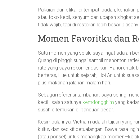
Pakaian dan etika: di tempat ibadah, kenakan p
atau toko kecil, senyum dan ucapan singkat sep
tidak wajib, tapi di restoran lebih besar biasany
Momen Favoritku dan R
Satu momen yang selalu saya ingat adalah ber
Quang di pinggir sungai sambil menonton refl
rute yang saya rekomendasikan: Hanoi untuk b
berteras, Hue untuk sejarah, Hoi An untuk suasa
plus makanan jalanan malam hari.
Sebagai referensi tambahan, saya sering mene
kecil—salah satunya
kemdongghim
yang kadan
susah ditemukan di panduan besar.
Kesimpulannya, Vietnam adalah tujuan yang 
kultur, dan sedikit petualangan. Bawa rasa ingin
(atau ponsel) untuk menangkap momen—kelak ka