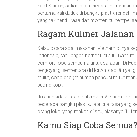
kecil Saigon, setiap sudut negara ini mengunda
pertama kali duduk di bangku plastik rendah, 
yang tak henti—rasa dan momen itu nempel s
Ragam Kuliner Jalanan 
Kalau bicara soal makanan, Vietnam punya se
Indonesia, tapi jangan berhenti di situ. Banh 
comfort food sempurna untuk sarapan. Di Hue,
bergoyang; sementara di Hoi An, cao lầu yang u
mulut, coba chè (minuman pencuci mulut manis
puding kopi.
Jalanan adalah dapur utama di Vietnam. Penj
beberapa bangku plastik, tapi cita rasa yang k
orang lokal yang makan di situ, biasanya itu ta
Kamu Siap Coba Semua?