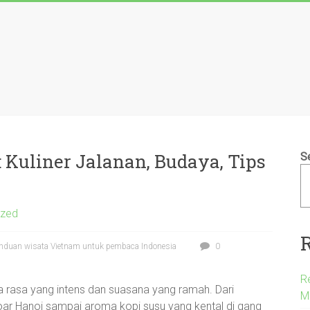
 Kuliner Jalanan, Budaya, Tips
S
ized
nduan wisata Vietnam untuk pembaca Indonesia
0
R
a rasa yang intens dan suasana yang ramah. Dari
M
oar Hanoi sampai aroma kopi susu yang kental di gang