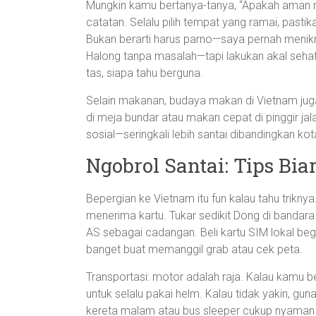
Mungkin kamu bertanya-tanya, “Apakah aman 
catatan. Selalu pilih tempat yang ramai, past
Bukan berarti harus parno—saya pernah menikmat
Halong tanpa masalah—tapi lakukan akal sehat
tas, siapa tahu berguna.
Selain makanan, budaya makan di Vietnam ju
di meja bundar atau makan cepat di pinggir 
sosial—seringkali lebih santai dibandingkan kota
Ngobrol Santai: Tips Bi
Bepergian ke Vietnam itu fun kalau tahu trikny
menerima kartu. Tukar sedikit Dong di bandara
AS sebagai cadangan. Beli kartu SIM lokal be
banget buat memanggil grab atau cek peta.
Transportasi: motor adalah raja. Kalau kamu be
untuk selalu pakai helm. Kalau tidak yakin, gun
kereta malam atau bus sleeper cukup nyaman