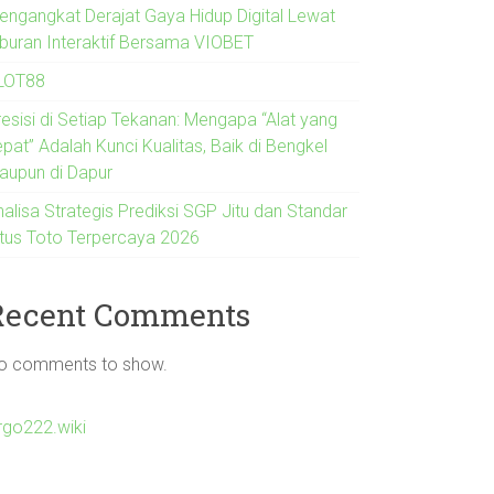
engangkat Derajat Gaya Hidup Digital Lewat
iburan Interaktif Bersama VIOBET
LOT88
resisi di Setiap Tekanan: Mengapa “Alat yang
pat” Adalah Kunci Kualitas, Baik di Bengkel
aupun di Dapur
nalisa Strategis Prediksi SGP Jitu dan Standar
itus Toto Terpercaya 2026
Recent Comments
o comments to show.
irgo222.wiki