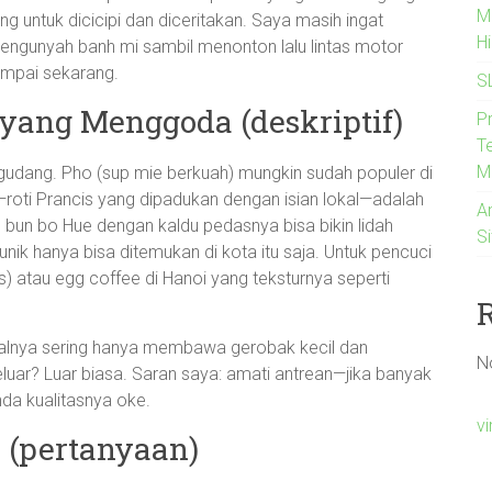
M
ng untuk dicicipi dan diceritakan. Saya masih ingat
H
mengunyah banh mi sambil menonton lalu lintas motor
ampai sekarang.
S
yang Menggoda (deskriptif)
P
Te
M
gudang. Pho (sup mie berkuah) mungkin sudah populer di
mi—roti Prancis yang dipadukan dengan isian lokal—adalah
A
 bun bo Hue dengan kaldu pedasnya bisa bikin lidah
S
nik hanya bisa ditemukan di kota itu saja. Untuk pencuci
) atau egg coffee di Hanoi yang teksturnya seperti
ualnya sering hanya membawa gerobak kecil dan
N
eluar? Luar biasa. Saran saya: amati antrean—jika banyak
nda kualitasnya oke.
v
 (pertanyaan)