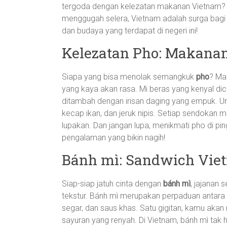
tergoda dengan kelezatan makanan Vietnam? 
menggugah selera, Vietnam adalah surga bagi p
dan budaya yang terdapat di negeri ini!
Kelezatan Pho: Makanan
Siapa yang bisa menolak semangkuk
pho
? Ma
yang kaya akan rasa. Mi beras yang kenyal di
ditambah dengan irisan daging yang empuk. U
kecap ikan, dan jeruk nipis. Setiap sendokan
lupakan. Dan jangan lupa, menikmati pho di pin
pengalaman yang bikin nagih!
Bánh mì: Sandwich Vi
Siap-siap jatuh cinta dengan
bánh mì
, jajanan
tekstur. Bánh mì merupakan perpaduan antara r
segar, dan saus khas. Satu gigitan, kamu ak
sayuran yang renyah. Di Vietnam, bánh mì tak h