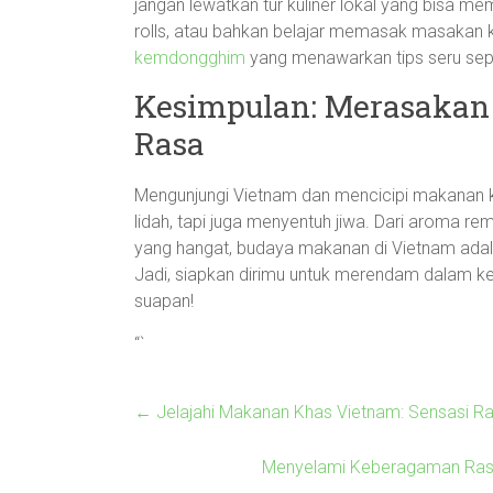
jangan lewatkan tur kuliner lokal yang bisa
rolls, atau bahkan belajar memasak masakan kha
kemdongghim
yang menawarkan tips seru seput
Kesimpulan: Merasakan 
Rasa
Mengunjungi Vietnam dan mencicipi makanan 
lidah, tapi juga menyentuh jiwa. Dari aroma
yang hangat, budaya makanan di Vietnam adalah
Jadi, siapkan dirimu untuk merendam dalam k
suapan!
“`
←
Jelajahi Makanan Khas Vietnam: Sensasi Ra
Menyelami Keberagaman Rasa: