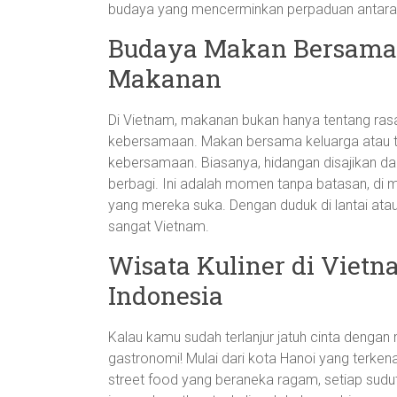
budaya yang mencerminkan perpaduan antara t
Budaya Makan Bersama:
Makanan
Di Vietnam, makanan bukan hanya tentang rasa
kebersamaan. Makan bersama keluarga atau t
kebersamaan. Biasanya, hidangan disajikan da
berbagi. Ini adalah momen tanpa batasan, di
yang mereka suka. Dengan duduk di lantai ata
sangat Vietnam.
Wisata Kuliner di Viet
Indonesia
Kalau kamu sudah terlanjur jatuh cinta deng
gastronomi! Mulai dari kota Hanoi yang terke
street food yang beraneka ragam, setiap sudut