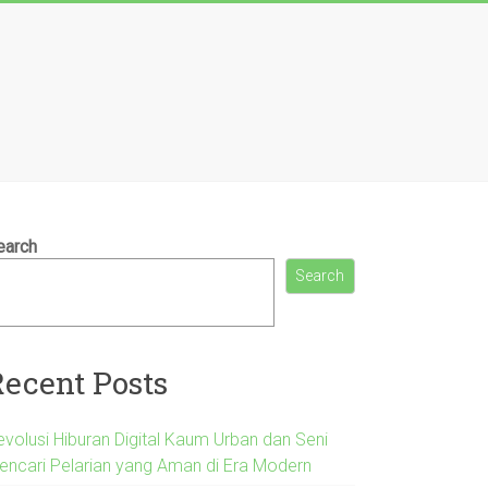
earch
Search
Recent Posts
evolusi Hiburan Digital Kaum Urban dan Seni
encari Pelarian yang Aman di Era Modern