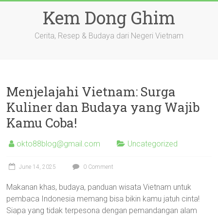
Skip
Kem Dong Ghim
to
content
Cerita, Resep & Budaya dari Negeri Vietnam
Menjelajahi Vietnam: Surga
Kuliner dan Budaya yang Wajib
Kamu Coba!
okto88blog@gmail.com
Uncategorized
June 14, 2025
0 Comment
Makanan khas, budaya, panduan wisata Vietnam untuk
pembaca Indonesia memang bisa bikin kamu jatuh cinta!
Siapa yang tidak terpesona dengan pemandangan alam