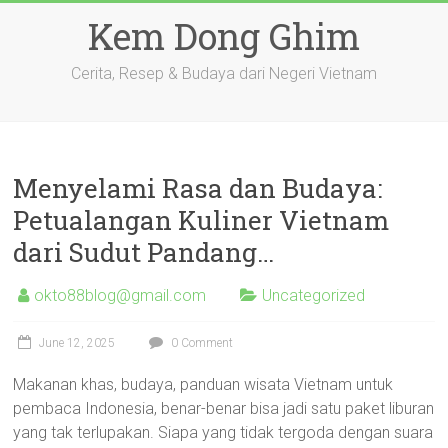
Skip
Kem Dong Ghim
to
content
Cerita, Resep & Budaya dari Negeri Vietnam
Menyelami Rasa dan Budaya:
Petualangan Kuliner Vietnam
dari Sudut Pandang…
okto88blog@gmail.com
Uncategorized
June 12, 2025
0 Comment
Makanan khas, budaya, panduan wisata Vietnam untuk
pembaca Indonesia, benar-benar bisa jadi satu paket liburan
yang tak terlupakan. Siapa yang tidak tergoda dengan suara