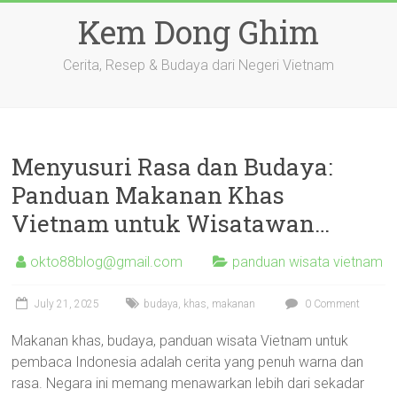
Skip
Kem Dong Ghim
to
content
Cerita, Resep & Budaya dari Negeri Vietnam
Menyusuri Rasa dan Budaya:
Panduan Makanan Khas
Vietnam untuk Wisatawan…
okto88blog@gmail.com
panduan wisata vietnam
July 21, 2025
budaya
,
khas
,
makanan
0 Comment
Makanan khas, budaya, panduan wisata Vietnam untuk
pembaca Indonesia adalah cerita yang penuh warna dan
rasa. Negara ini memang menawarkan lebih dari sekadar