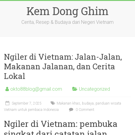
Skip
Kem Dong Ghim
to
content
Cerita, Resep & Budaya dari Negeri Vietnam
Ngiler di Vietnam: Jalan-Jalan,
Makanan Jalanan, dan Cerita
Lokal
okto88blog@gmail.com
Uncategorized
September 7, 2025
Makanan khas, budaya, panduan wisata
Vietnam untuk pembaca Indonesia
0 Comment
Ngiler di Vietnam: pembuka
singkat dari catatan jalan