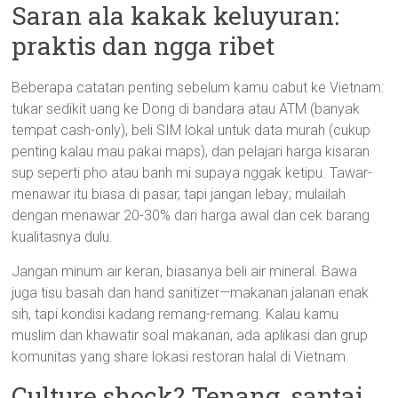
Saran ala kakak keluyuran:
praktis dan ngga ribet
Beberapa catatan penting sebelum kamu cabut ke Vietnam:
tukar sedikit uang ke Dong di bandara atau ATM (banyak
tempat cash-only), beli SIM lokal untuk data murah (cukup
penting kalau mau pakai maps), dan pelajari harga kisaran
sup seperti pho atau banh mi supaya nggak ketipu. Tawar-
menawar itu biasa di pasar, tapi jangan lebay; mulailah
dengan menawar 20-30% dari harga awal dan cek barang
kualitasnya dulu.
Jangan minum air keran, biasanya beli air mineral. Bawa
juga tisu basah dan hand sanitizer—makanan jalanan enak
sih, tapi kondisi kadang remang-remang. Kalau kamu
muslim dan khawatir soal makanan, ada aplikasi dan grup
komunitas yang share lokasi restoran halal di Vietnam.
Culture shock? Tenang, santai