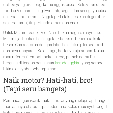
coffee yang bikin pagi kamu nggak biasa. Kelezatan street
food di Vietnam itu legit—murah, segar, dan seringnya dibuat
di depan mata kamu. Nggak perlu takut makan di gerobak;
selama ramai, itu pertanda aman dan enak.
Untuk Muslim reader: Viet Nam bukan negara mayoritas
Muslim, jadi pilihan halal agak terbatas di beberapa kota
besar. Cari restoran dengan label halal atau pilih seafood
dan sayur-sayuran. Kalau ragu, bertanya aja sopan. Kalau
mau referensi tempat makan kece, pernah nemu link
berguna di tengah perjalanan
kemdongghim
yang sempet
bikin aku nyoba beberapa spot.
Naik motor? Hati-hati, bro!
(Tapi seru bangets)
Pemandangan ikonik: lautan motor yang melaju rapi banget
tapi rasanya chaos. Tips sederhana: kalau mau nyebrang di
kota besar, jangan lari—jalan pelan aja dan biarkan arus