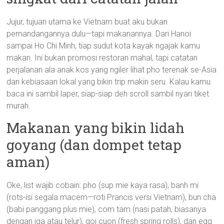
Jujur, tujuan utama ke Vietnam buat aku bukan
pemandangannya dulu—tapi makanannya. Dari Hanoi
sampai Ho Chi Minh, tiap sudut kota kayak ngajak kamu
makan. Ini bukan promosi restoran mahal, tapi catatan
perjalanan ala anak kos yang ngiler lihat pho terenak se-Asia
dan kebiasaan lokal yang bikin trip makin seru. Kalau kamu
baca ini sambil laper, siap-siap deh scroll sambil nyari tiket
murah.
Makanan yang bikin lidah
goyang (dan dompet tetap
aman)
Oke, list wajib cobain: pho (sup mie kaya rasa), banh mi
(rots-isi segala macem—roti Prancis versi Vietnam), bun cha
(babi panggang plus mie), com tam (nasi patah, biasanya
dengan iga atau telur), goi cuon (fresh spring rolls), dan egg