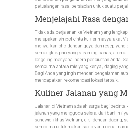
petualangan rasa, bersiaplah untuk suatu perj
Menjelajahi Rasa deng
Tidak ada perjalanan ke Vietnam yang lengkap 
merupakan simbol cinta kuliner masyarakat Vi
menyajikan pho dengan gaya dan resep yang 
semangkuk pho yang steaming panas, aroma k
langsung menyapa indera penciuman Anda. S
sempurna antara mie yang kenyal, daging yang
Bagi Anda yang ingin mencari pengalaman aut
mendapatkan rekomendasi lokasi terbaik.
Kuliner Jalanan yang 
Jalanan di Vietnam adalah surga bagi pecinta
jalanan yang menggoda selera, dari banh mi yan
sandwich khas Vietnam, diisi dengan daging, s
sempurna untuk makan siang yang cepat namun 