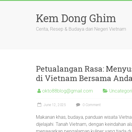
Skip
to
Kem Dong Ghim
content
Cerita, Resep & Budaya dari Negeri Vietnam
Petualangan Rasa: Menyu
di Vietnam Bersama And
okto88blog@gmail.com
Uncategor
June 12, 2025
0 Comment
Makanan khas, budaya, panduan wisata Vietn
dijelajahi. Tanah Vietnam, dengan keindahan
menawarkan pengalaman kuliner yang tiada d