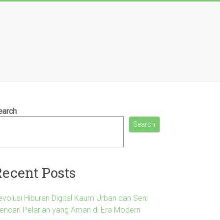
earch
Search
Recent Posts
evolusi Hiburan Digital Kaum Urban dan Seni
encari Pelarian yang Aman di Era Modern