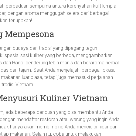
lah perpaduan sempurna antara kerenyahan kulit lumpia
rotoar, dengan aroma menggugah selera dari berbagai
kan terlupakan!
ng Mempesona
 dengan budaya dan tradisi yang dipegang teguh
i spesialisasi kuliner yang berbeda, menggambarkan
s dari Hanoi cenderung lebih manis dan beraroma herbal,
edas dan tajam. Saat Anda menjelajahi berbagai lokasi,
 makanan luar biasa, tetapi juga memasuki perjalanan
tradisi Vietnam.
enyusuri Kuliner Vietnam
am, ada beberapa panduan yang bisa membantu Anda
dengan mendaftar restoran atau warung yang ingin Anda
ng tidak hanya akan membimbing Anda mencicipi hidangan
setiap makanan. Selain itu, coba untuk melakukan