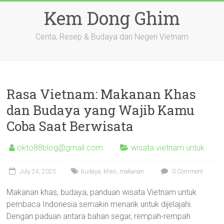
Skip
Kem Dong Ghim
to
content
Cerita, Resep & Budaya dari Negeri Vietnam
Rasa Vietnam: Makanan Khas
dan Budaya yang Wajib Kamu
Coba Saat Berwisata
okto88blog@gmail.com
wisata vietnam untuk
July 24, 2025
budaya
,
khas
,
makanan
0 Comment
Makanan khas, budaya, panduan wisata Vietnam untuk
pembaca Indonesia semakin menarik untuk dijelajahi.
Dengan paduan antara bahan segar, rempah-rempah