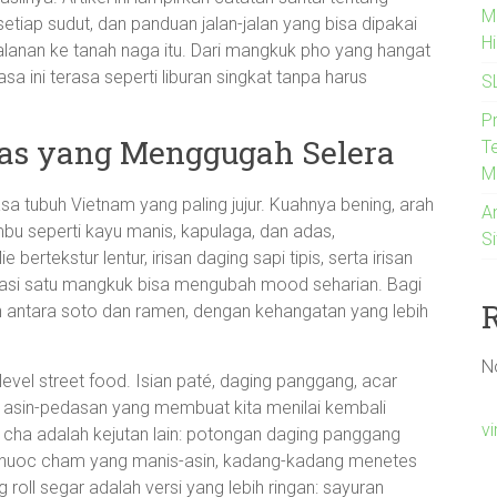
M
tiap sudut, dan panduan jalan-jalan yang bisa dipakai
H
anan ke tanah naga itu. Dari mangkuk pho yang hangat
sa ini terasa seperti liburan singkat tanpa harus
S
P
has yang Menggugah Selera
Te
M
sa tubuh Vietnam yang paling jujur. Kuahnya bening, arah
A
bu seperti kayu manis, kapulaga, dan adas,
S
rtekstur lentur, irisan daging sapi tipis, serta irisan
asi satu mangkuk bisa mengubah mood seharian. Bagi
n antara soto dan ramen, dengan kehangatan yang lebih
N
level street food. Isian paté, daging panggang, acar
i asin-pedasan yang membuat kita menilai kembali
v
 Bun cha adalah kejutan lain: potongan daging panggang
s nuoc cham yang manis-asin, kadang-kadang menetes
 roll segar adalah versi yang lebih ringan: sayuran