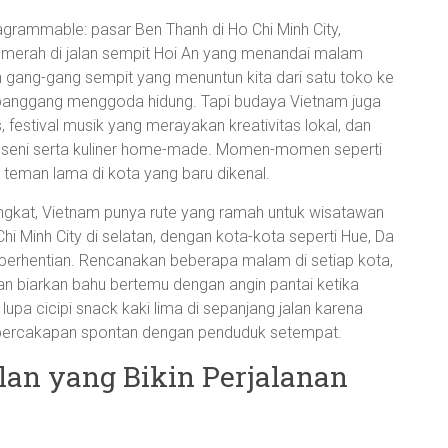
stagrammable: pasar Ben Thanh di Ho Chi Minh City,
 merah di jalan sempit Hoi An yang menandai malam
an gang-gang sempit yang menuntun kita dari satu toko ke
 panggang menggoda hidung. Tapi budaya Vietnam juga
 festival musik yang merayakan kreativitas lokal, dan
seni serta kuliner home-made. Momen-momen seperti
 teman lama di kota yang baru dikenal.
ngkat, Vietnam punya rute yang ramah untuk wisatawan
Chi Minh City di selatan, dengan kota-kota seperti Hue, Da
 perhentian. Rencanakan beberapa malam di setiap kota,
dan biarkan bahu bertemu dengan angin pantai ketika
upa cicipi snack kaki lima di sepanjang jalan karena
 percakapan spontan dengan penduduk setempat.
lan yang Bikin Perjalanan