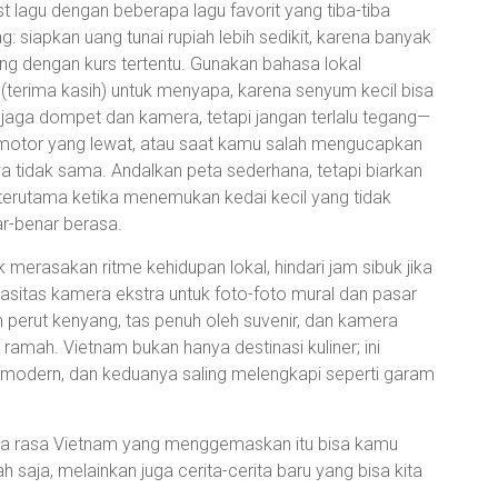
ist lagu dengan beberapa lagu favorit yang tiba-tiba
g: siapkan uang tunai rupiah lebih sedikit, karena banyak
ng dengan kurs tertentu. Gunakan bahasa lokal
(terima kasih) untuk menyapa, karena senyum kecil bisa
 jaga dompet dan kamera, tetapi jangan terlalu tegang—
n motor yang lewat, atau saat kamu salah mengucapkan
a tidak sama. Andalkan peta sederhana, tetapi biarkan
utama ketika menemukan kedai kecil yang tidak
ar-benar berasa.
uk merasakan ritme kehidupan lokal, hindari jam sibuk jika
pasitas kamera ekstra untuk foto-foto mural dan pasar
perut kenyang, tas penuh oleh suvenir, dan kamera
mah. Vietnam bukan hanya destinasi kuliner; ini
modern, dan keduanya saling melengkapi seperti garam
a rasa Vietnam yang menggemaskan itu bisa kamu
saja, melainkan juga cerita-cerita baru yang bisa kita