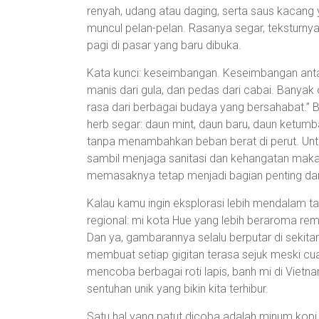
renyah, udang atau daging, serta saus kacang 
muncul pelan-pelan. Rasanya segar, teksturnya b
pagi di pasar yang baru dibuka.
Kata kunci: keseimbangan. Keseimbangan antara
manis dari gula, dan pedas dari cabai. Banyak
rasa dari berbagai budaya yang bersahabat.” 
herb segar: daun mint, daun baru, daun ketumb
tanpa menambahkan beban berat di perut. U
sambil menjaga sanitasi dan kehangatan maka
memasaknya tetap menjadi bagian penting dar
Kalau kamu ingin eksplorasi lebih mendalam ta
regional: mi kota Hue yang lebih beraroma rem
Dan ya, gambarannya selalu berputar di sekitar 
membuat setiap gigitan terasa sejuk meski cu
mencoba berbagai roti lapis, banh mi di Vietnam
sentuhan unik yang bikin kita terhibur.
Satu hal yang patut dicoba adalah minum kopi 