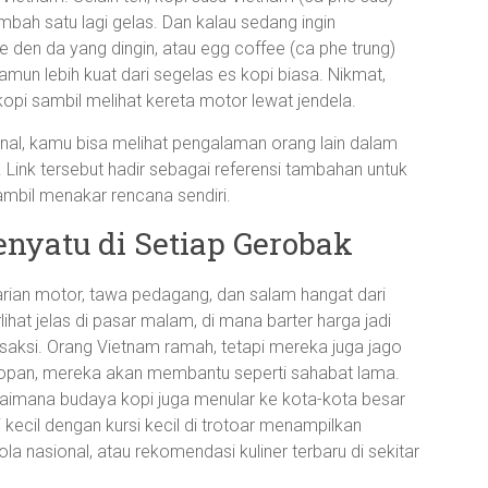
mbah satu lagi gelas. Dan kalau sedang ingin
e den da yang dingin, atau egg coffee (ca phe trung)
mun lebih kuat dari segelas es kopi biasa. Nikmat,
i kopi sambil melihat kereta motor lewat jendela.
onal, kamu bisa melihat pengalaman orang lain dalam
. Link tersebut hadir sebagai referensi tambahan untuk
ambil menakar rencana sendiri.
nyatu di Setiap Gerobak
arian motor, tawa pedagang, dan salam hangat dari
hat jelas di pasar malam, di mana barter harga jadi
ansaksi. Orang Vietnam ramah, tetapi mereka juga jago
opan, mereka akan membantu seperti sahabat lama.
agaimana budaya kopi juga menular ke kota-kota besar
 kecil dengan kursi kecil di trotoar menampilkan
a nasional, atau rekomendasi kuliner terbaru di sekitar