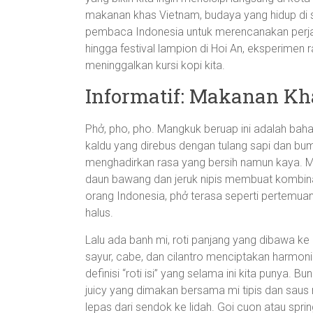
makanan khas Vietnam, budaya yang hidup di se
pembaca Indonesia untuk merencanakan perjal
hingga festival lampion di Hoi An, eksperimen ra
meninggalkan kursi kopi kita.
Informatif: Makanan K
Phở, pho, pho. Mangkuk beruap ini adalah baha
kaldu yang direbus dengan tulang sapi dan bum
menghadirkan rasa yang bersih namun kaya. Mie be
daun bawang dan jeruk nipis membuat kombin
orang Indonesia, phở terasa seperti pertemua
halus.
Lalu ada banh mi, roti panjang yang dibawa ke 
sayur, cabe, dan cilantro menciptakan harmon
definisi “roti isi” yang selama ini kita punya.
juicy yang dimakan bersama mi tipis dan sau
lepas dari sendok ke lidah. Goi cuon atau spring