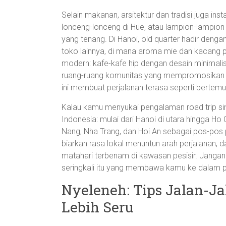
Selain makanan, arsitektur dan tradisi juga in
lonceng-lonceng di Hue, atau lampion-lampion
yang tenang. Di Hanoi, old quarter hadir deng
toko lainnya, di mana aroma mie dan kacang
modern: kafe-kafe hip dengan desain minimalis,
ruang-ruang komunitas yang mempromosikan 
ini membuat perjalanan terasa seperti bertemu
Kalau kamu menyukai pengalaman road trip si
Indonesia: mulai dari Hanoi di utara hingga Ho 
Nang, Nha Trang, dan Hoi An sebagai pos-pos
biarkan rasa lokal menuntun arah perjalanan, 
matahari terbenam di kawasan pesisir. Jangan l
seringkali itu yang membawa kamu ke dalam
Nyeleneh: Tips Jalan-Ja
Lebih Seru