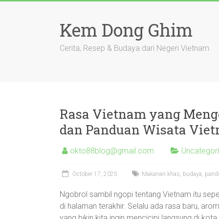
Skip
to
Kem Dong Ghim
content
Cerita, Resep & Budaya dari Negeri Vietnam
Rasa Vietnam yang Men
dan Panduan Wisata Vie
okto88blog@gmail.com
Uncategor
October 17, 2025
Makanan khas, budaya, pand
Ngobrol sambil ngopi tentang Vietnam itu sepe
di halaman terakhir. Selalu ada rasa baru, aro
yang bikin kita ingin mencicipi langsung di kota 