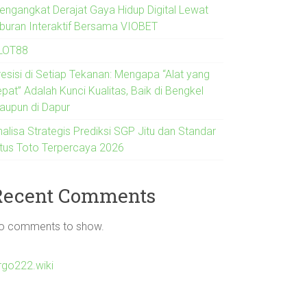
engangkat Derajat Gaya Hidup Digital Lewat
iburan Interaktif Bersama VIOBET
LOT88
resisi di Setiap Tekanan: Mengapa “Alat yang
pat” Adalah Kunci Kualitas, Baik di Bengkel
aupun di Dapur
nalisa Strategis Prediksi SGP Jitu dan Standar
itus Toto Terpercaya 2026
Recent Comments
o comments to show.
irgo222.wiki