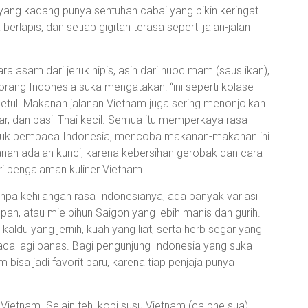
yang kadang punya sentuhan cabai yang bikin keringat
erlapis, dan setiap gigitan terasa seperti jalan-jalan
 asam dari jeruk nipis, asin dari nuoc mam (saus ikan),
 orang Indonesia suka mengatakan: “ini seperti kolase
Betul. Makanan jalanan Vietnam juga sering menonjolkan
ar, dan basil Thai kecil. Semua itu memperkaya rasa
ntuk pembaca Indonesia, mencoba makanan-makanan ini
nan adalah kunci, karena kebersihan gerobak dan cara
i pengalaman kuliner Vietnam.
npa kehilangan rasa Indonesianya, ada banyak variasi
pah, atau mie bihun Saigon yang lebih manis dan gurih.
kaldu yang jernih, kuah yang liat, serta herb segar yang
aca lagi panas. Bagi pengunjung Indonesia yang suka
 bisa jadi favorit baru, karena tiap penjaja punya
Vietnam. Selain teh, kopi susu Vietnam (ca phe sua)