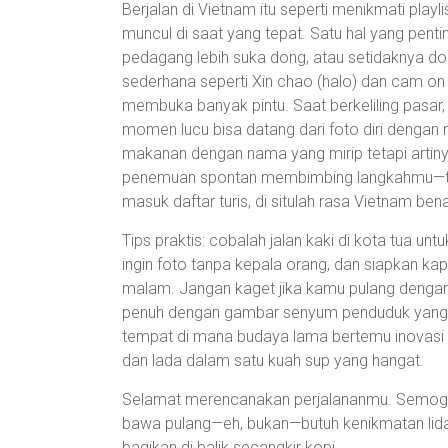
Berjalan di Vietnam itu seperti menikmati playl
muncul di saat yang tepat. Satu hal yang pentin
pedagang lebih suka dong, atau setidaknya do
sederhana seperti Xin chao (halo) dan cam on 
membuka banyak pintu. Saat berkeliling pasar,
momen lucu bisa datang dari foto diri denga
makanan dengan nama yang mirip tetapi artiny
penemuan spontan membimbing langkahmu—ter
masuk daftar turis, di situlah rasa Vietnam ben
Tips praktis: cobalah jalan kaki di kota tua unt
ingin foto tanpa kepala orang, dan siapkan ka
malam. Jangan kaget jika kamu pulang dengan 
penuh dengan gambar senyum penduduk yang ra
tempat di mana budaya lama bertemu inovasi 
dan lada dalam satu kuah sup yang hangat.
Selamat merencanakan perjalananmu. Semog
bawa pulang—eh, bukan—butuh kenikmatan lidah 
bagikan di balik secangkir kopi.