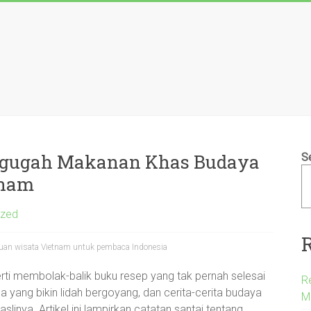
ggugah Makanan Khas Budaya
S
tnam
ized
uan wisata Vietnam untuk pembaca Indonesia
rti membolak-balik buku resep yang tak pernah selesai
R
ma yang bikin lidah bergoyang, dan cerita-cerita budaya
M
aslinya. Artikel ini lampirkan catatan santai tentang