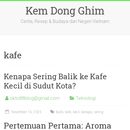
Skip
Kem Dong Ghim
to
content
Cerita, Resep & Budaya dari Negeri Vietnam
kafe
Kenapa Sering Balik ke Kafe
Kecil di Sudut Kota?
okto88blog@gmail.com
Teknologi
November 16, 2025
balik
,
kafe
,
kecil
,
kenapa
,
sering
Pertemuan Pertama: Aroma