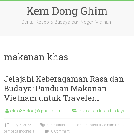
Skip
Kem Dong Ghim
to
content
Cerita, Resep & Budaya dari Negeri Vietnam
makanan khas
Jelajahi Keberagaman Rasa dan
Budaya: Panduan Makanan
Vietnam untuk Traveler…
okto88blog@gmail.com
makanan khas budaya
July 7, 2025
2
,
makanan khas
,
panduan wisata vietnam untuk
pembaca indonesia
0 Comment