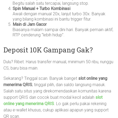
Begitu salah satu tercapai, langsung stop.
Spin Manual + Turbo Kombinasi
Awali dengan manual 20x, lanjut turbo 30x. Banyak
yang bilang kombinasi ini bantu trigger fitur.
Main di Jam Gacor
Biasanya malam sampai dini hari. Banyak pemain aktif,
RTP cenderung “lebih hidup”.
Deposit 10K Gampang Gak?
Dulu? Ribet. Harus transfer manual, minimum 50 ribu, nunggu
CS, baru bisa main.
Sekarang? Tinggal scan. Banyak banget
slot online yang
menerima QRIS
, tinggal pilih, dan saldo langsung masuk.
Salah satu situs yang direkomendasikan komunitas karena
support QRIS dan cocok buat modal kecil adalah
slot
online yang menerima QRIS
. Lo gak perlu pakai rekening
atau e-wallet khusus, cukup aplikasi apapun yang support
QR scan.