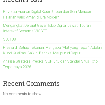
Revolusi Hiburan Digital Kaum Urban dan Seni Mencari
Pelarian yang Aman di Era Modern
Mengangkat Derajat Gaya Hidup Digital Lewat Hiburan
Interaktif Bersama VIOBET
SLOT88
Presisi di Setiap Tekanan: Mengapa “Alat yang Tepat” Adalah
Kunci Kualitas, Baik di Bengkel Maupun di Dapur
Analisa Strategis Prediksi SGP Jitu dan Standar Situs Toto
Terpercaya 2026
Recent Comments
No comments to show.