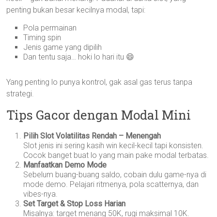
penting bukan besar kecilnya modal, tapi:
Pola permainan
Timing spin
Jenis game yang dipilih
Dan tentu saja… hoki lo hari itu 😄
Yang penting lo punya kontrol, gak asal gas terus tanpa
strategi.
Tips Gacor dengan Modal Mini
Pilih Slot Volatilitas Rendah – Menengah
Slot jenis ini sering kasih win kecil-kecil tapi konsisten.
Cocok banget buat lo yang main pake modal terbatas.
Manfaatkan Demo Mode
Sebelum buang-buang saldo, cobain dulu game-nya di
mode demo. Pelajari ritmenya, pola scatternya, dan
vibes-nya.
Set Target & Stop Loss Harian
Misalnya: target menang 50K, rugi maksimal 10K.