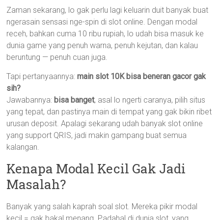
Zaman sekarang, lo gak perlu lagi keluarin duit banyak buat
ngerasain sensasi nge-spin di slot online. Dengan modal
receh, bahkan cuma 10 ribu rupiah, lo udah bisa masuk ke
dunia game yang penuh warna, penuh kejutan, dan kalau
beruntung — penuh cuan juga.
Tapi pertanyaannya:
main slot 10K bisa beneran gacor gak
sih?
Jawabannya:
bisa banget
, asal lo ngerti caranya, pilih situs
yang tepat, dan pastinya main di tempat yang gak bikin ribet
urusan deposit. Apalagi sekarang udah banyak slot online
yang support QRIS, jadi makin gampang buat semua
kalangan.
Kenapa Modal Kecil Gak Jadi
Masalah?
Banyak yang salah kaprah soal slot. Mereka pikir modal
kecil = gak bakal menang. Padahal di dunia slot, yang