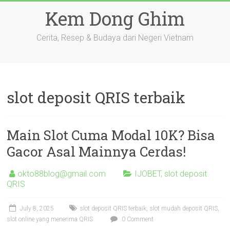
Skip
Kem Dong Ghim
to
content
Cerita, Resep & Budaya dari Negeri Vietnam
slot deposit QRIS terbaik
Main Slot Cuma Modal 10K? Bisa
Gacor Asal Mainnya Cerdas!
okto88blog@gmail.com
IJOBET
,
slot deposit
QRIS
July 8, 2025
slot deposit QRIS terbaik
,
slot mudah deposit QRIS
,
slot online yang menerima QRIS
0 Comment