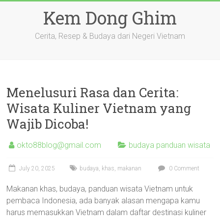
Skip
Kem Dong Ghim
to
content
Cerita, Resep & Budaya dari Negeri Vietnam
Menelusuri Rasa dan Cerita:
Wisata Kuliner Vietnam yang
Wajib Dicoba!
okto88blog@gmail.com
budaya panduan wisata
July 20, 2025
budaya
,
khas
,
makanan
0 Comment
Makanan khas, budaya, panduan wisata Vietnam untuk
pembaca Indonesia, ada banyak alasan mengapa kamu
harus memasukkan Vietnam dalam daftar destinasi kuliner