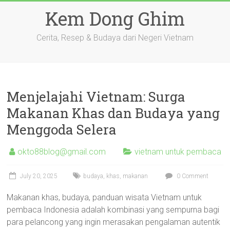
Skip
Kem Dong Ghim
to
content
Cerita, Resep & Budaya dari Negeri Vietnam
Menjelajahi Vietnam: Surga
Makanan Khas dan Budaya yang
Menggoda Selera
okto88blog@gmail.com
vietnam untuk pembaca
July 20, 2025
budaya
,
khas
,
makanan
0 Comment
Makanan khas, budaya, panduan wisata Vietnam untuk
pembaca Indonesia adalah kombinasi yang sempurna bagi
para pelancong yang ingin merasakan pengalaman autentik