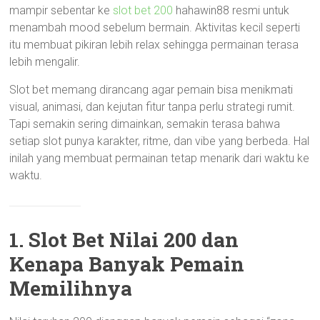
mampir sebentar ke
slot bet 200
hahawin88 resmi untuk
menambah mood sebelum bermain. Aktivitas kecil seperti
itu membuat pikiran lebih relax sehingga permainan terasa
lebih mengalir.
Slot bet memang dirancang agar pemain bisa menikmati
visual, animasi, dan kejutan fitur tanpa perlu strategi rumit.
Tapi semakin sering dimainkan, semakin terasa bahwa
setiap slot punya karakter, ritme, dan vibe yang berbeda. Hal
inilah yang membuat permainan tetap menarik dari waktu ke
waktu.
1. Slot Bet Nilai 200 dan
Kenapa Banyak Pemain
Memilihnya