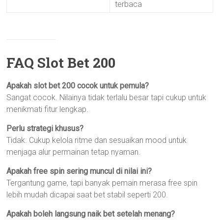
terbaca
FAQ Slot Bet 200
Apakah slot bet 200 cocok untuk pemula?
Sangat cocok. Nilainya tidak terlalu besar tapi cukup untuk
menikmati fitur lengkap.
Perlu strategi khusus?
Tidak. Cukup kelola ritme dan sesuaikan mood untuk
menjaga alur permainan tetap nyaman.
Apakah free spin sering muncul di nilai ini?
Tergantung game, tapi banyak pemain merasa free spin
lebih mudah dicapai saat bet stabil seperti 200.
Apakah boleh langsung naik bet setelah menang?