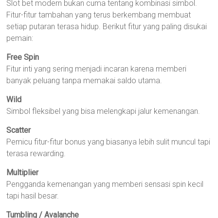
Slot bet modern bukan cuma tentang kombinasi simbol.
Fitur-fitur tambahan yang terus berkembang membuat
setiap putaran terasa hidup. Berikut fitur yang paling disukai
pemain:
Free Spin
Fitur inti yang sering menjadi incaran karena memberi
banyak peluang tanpa memakai saldo utama.
Wild
Simbol fleksibel yang bisa melengkapi jalur kemenangan.
Scatter
Pemicu fitur-fitur bonus yang biasanya lebih sulit muncul tapi
terasa rewarding.
Multiplier
Pengganda kemenangan yang memberi sensasi spin kecil
tapi hasil besar.
Tumbling / Avalanche