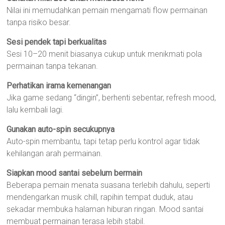
Nilai ini memudahkan pemain mengamati flow permainan
tanpa risiko besar.
Sesi pendek tapi berkualitas
Sesi 10–20 menit biasanya cukup untuk menikmati pola
permainan tanpa tekanan.
Perhatikan irama kemenangan
Jika game sedang “dingin”, berhenti sebentar, refresh mood,
lalu kembali lagi.
Gunakan auto-spin secukupnya
Auto-spin membantu, tapi tetap perlu kontrol agar tidak
kehilangan arah permainan.
Siapkan mood santai sebelum bermain
Beberapa pemain menata suasana terlebih dahulu, seperti
mendengarkan musik chill, rapihin tempat duduk, atau
sekadar membuka halaman hiburan ringan. Mood santai
membuat permainan terasa lebih stabil.