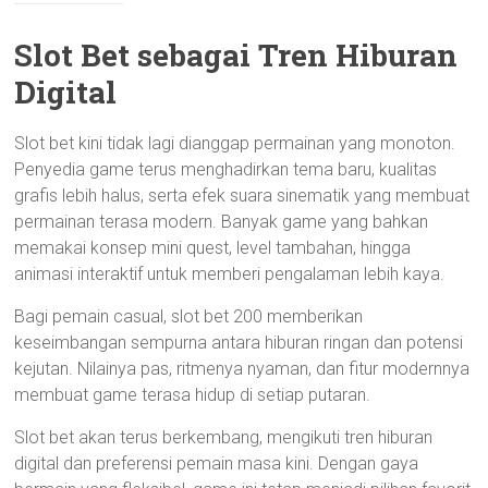
Slot Bet sebagai Tren Hiburan
Digital
Slot bet kini tidak lagi dianggap permainan yang monoton.
Penyedia game terus menghadirkan tema baru, kualitas
grafis lebih halus, serta efek suara sinematik yang membuat
permainan terasa modern. Banyak game yang bahkan
memakai konsep mini quest, level tambahan, hingga
animasi interaktif untuk memberi pengalaman lebih kaya.
Bagi pemain casual, slot bet 200 memberikan
keseimbangan sempurna antara hiburan ringan dan potensi
kejutan. Nilainya pas, ritmenya nyaman, dan fitur modernnya
membuat game terasa hidup di setiap putaran.
Slot bet akan terus berkembang, mengikuti tren hiburan
digital dan preferensi pemain masa kini. Dengan gaya