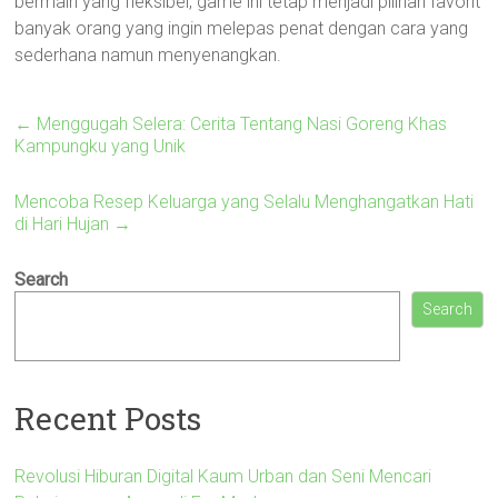
bermain yang fleksibel, game ini tetap menjadi pilihan favorit
banyak orang yang ingin melepas penat dengan cara yang
sederhana namun menyenangkan.
←
Menggugah Selera: Cerita Tentang Nasi Goreng Khas
Kampungku yang Unik
Mencoba Resep Keluarga yang Selalu Menghangatkan Hati
di Hari Hujan
→
Search
Search
Recent Posts
Revolusi Hiburan Digital Kaum Urban dan Seni Mencari