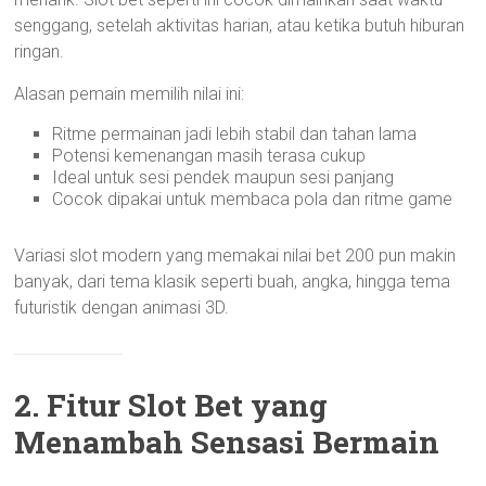
senggang, setelah aktivitas harian, atau ketika butuh hiburan
ringan.
Alasan pemain memilih nilai ini:
Ritme permainan jadi lebih stabil dan tahan lama
Potensi kemenangan masih terasa cukup
Ideal untuk sesi pendek maupun sesi panjang
Cocok dipakai untuk membaca pola dan ritme game
Variasi slot modern yang memakai nilai bet 200 pun makin
banyak, dari tema klasik seperti buah, angka, hingga tema
futuristik dengan animasi 3D.
2. Fitur Slot Bet yang
Menambah Sensasi Bermain