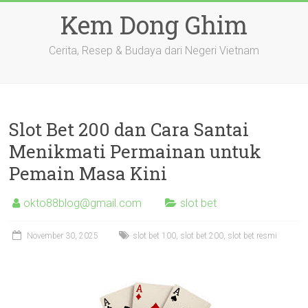
Skip
Kem Dong Ghim
to
content
Cerita, Resep & Budaya dari Negeri Vietnam
Slot Bet 200 dan Cara Santai
Menikmati Permainan untuk
Pemain Masa Kini
okto88blog@gmail.com
slot bet
November 30, 2025
slot bet 100
,
slot bet 200
,
slot bet resmi